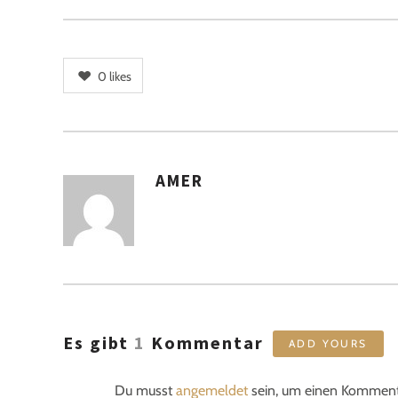
0
likes
AMER
AUTOREN
Es gibt
1
Kommentar
ADD YOURS
Du musst
angemeldet
sein, um einen Komment