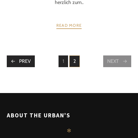
herzlich zum..
READ MORE
POSTS
PREV
1
2
NEXT
PAGE
PAGE
NAVIGATION
ABOUT THE URBAN’S
✻